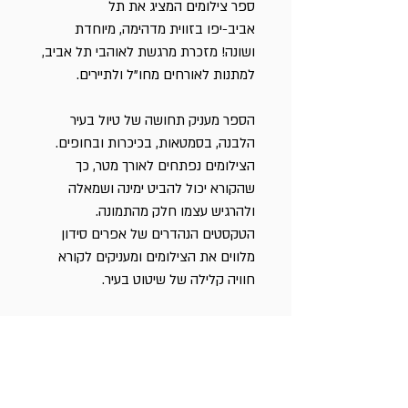
ספר צילומים המציג את תל 
אביב-יפו בזווית מדהימה, מיוחדת 
ושונה! מזכרת מרגשת לאוהבי תל אביב, 
למתנות לאורחים מחו"ל ולתיירים.
הספר מעניק תחושה של טיול בעיר 
הלבנה, בסמטאות, בכיכרות ובחופים. 
הצילומים נפתחים לאורך מטר, כך 
שהקורא יכול להביט ימינה ושמאלה 
ולהרגיש עצמו חלק מהתמונה. 
הטקסטים הנהדרים של אפרים סידון 
מלווים את הצילומים ומעניקים לקורא 
חוויה קלילה של שיטוט בעיר.
הצילומים של דנה פרידלנדר מצולמים 
מהאוויר ומהקרקע, בטכנולוגיה ייחודית 
במצלמת 360 מעלות בפריים אחד.