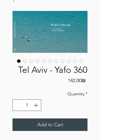
Tel Aviv - Yafo 360
Price
‏142.00 ‏₪
Quantity
*
Add to Cart