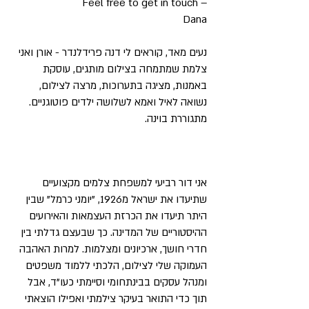
Feel free to get in touch –
Dana
נעים מאד, קוראים לי דנה פרידלנדר - אורן ואני
צלמת שמתמחה בצילום מותגים, עוסקת
באמנות, מציגה בתערוכות, מרצה לצילום,
נשואה לאיל ואמא לשלושה ילדים פוטוגניים.
מתגוררת בוינה.
אני דור רביעי למשפחת צלמים מקצועיים
שתיעדו את ישראל מ1926, "יומני כרמל" שבין
היתר תיעדו את הכרזת העצמאות והאירועים
ההיסטוריים של המדינה. כך שבעצם גדלתי בין
חדרי חושך, ארכיונים ומצלמות. למרות האהבה
העמוקה שלי לצילום, הלכתי ללמוד משפטים
ומנהל עסקים בבינתחומי וסיימתי כעו"ד, אבל
תוך כדי התואר בעיקר צילמתי ואפילו הוצאתי